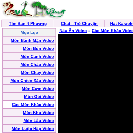
Tìm Bạn 4 Phương
Chat - Trò Chuyện
Hát Karaok
Nấu Ăn Video
»
Các Món Khác Vide
Mục Lục
Món Bánh Mặn Video
Món Bún Video
Món Canh Video
Món Cháo Video
Món Chay Video
Món Chiên Xào Video
Món Cơm Video
Món Gỏi Video
Các Món Khác Video
Món Kho Video
Món Lẫu Video
Món Luộc Hấp Video