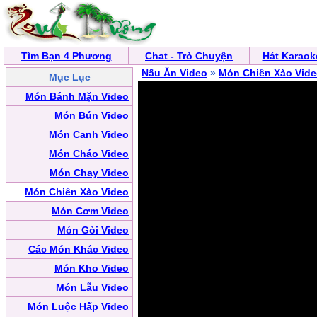
Tìm Bạn 4 Phương
Chat - Trò Chuyện
Hát Karaok
Nấu Ăn Video
»
Món Chiên Xào Vid
Mục Lục
Món Bánh Mặn Video
Món Bún Video
Món Canh Video
Món Cháo Video
Món Chay Video
Món Chiên Xào Video
Món Cơm Video
Món Gỏi Video
Các Món Khác Video
Món Kho Video
Món Lẫu Video
Món Luộc Hấp Video