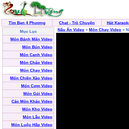
Tìm Bạn 4 Phương
Chat - Trò Chuyện
Hát Karaok
Nấu Ăn Video
»
Món Chay Video
» N
Mục Lục
Món Bánh Mặn Video
Món Bún Video
Món Canh Video
Món Cháo Video
Món Chay Video
Món Chiên Xào Video
Món Cơm Video
Món Gỏi Video
Các Món Khác Video
Món Kho Video
Món Lẫu Video
Món Luộc Hấp Video