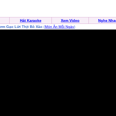
Hát Karaoke
Xem Video
Nghe Nhạ
ơm Gạo Lứt Thịt Bò Xào
(
Món Ăn Mỗi Ngày
)