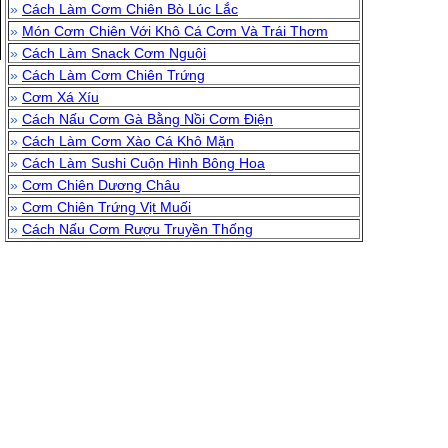
»
Cách Làm Cơm Chiên Bò Lúc Lắc
»
Món Cơm Chiên Với Khô Cá Cơm Và Trái Thơm
»
Cách Làm Snack Cơm Nguội
»
Cách Làm Cơm Chiên Trứng
»
Cơm Xá Xíu
»
Cách Nấu Cơm Gà Bằng Nồi Cơm Điện
»
Cách Làm Cơm Xào Cá Khô Mặn
»
Cách Làm Sushi Cuộn Hình Bông Hoa
»
Cơm Chiên Dương Châu
»
Cơm Chiên Trứng Vịt Muối
»
Cách Nấu Cơm Rượu Truyền Thống