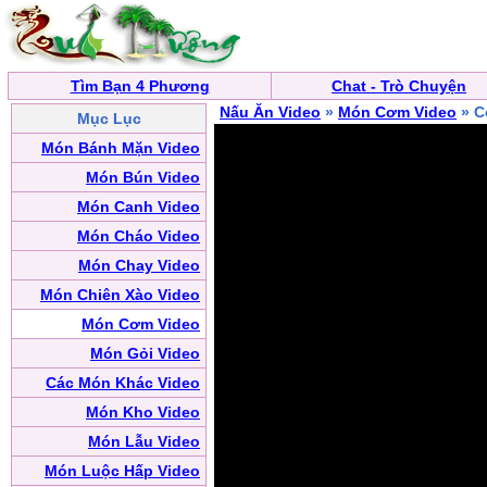
Tìm Bạn 4 Phương
Chat - Trò Chuyện
Nấu Ăn Video
»
Món Cơm Video
» C
Mục Lục
Món Bánh Mặn Video
Món Bún Video
Món Canh Video
Món Cháo Video
Món Chay Video
Món Chiên Xào Video
Món Cơm Video
Món Gỏi Video
Các Món Khác Video
Món Kho Video
Món Lẫu Video
Món Luộc Hấp Video