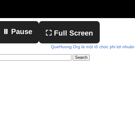
⏸ Pause
⛶ Full Screen
QueHuong.Org là một tổ chức phi lợi nhuận
▶ Play