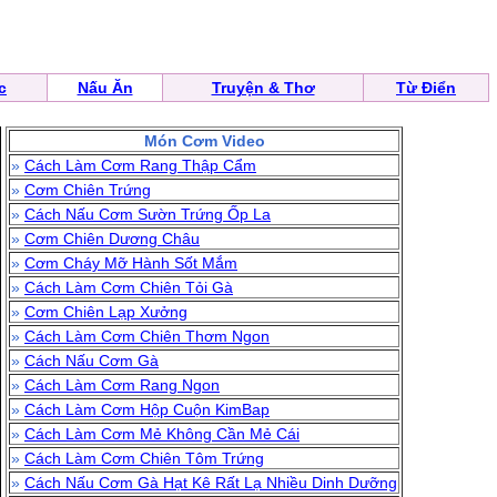
c
Nấu Ăn
Truyện & Thơ
Từ Điển
Món Cơm Video
»
Cách Làm Cơm Rang Thập Cẩm
»
Cơm Chiên Trứng
»
Cách Nấu Cơm Sườn Trứng Ốp La
»
Cơm Chiên Dương Châu
»
Cơm Cháy Mỡ Hành Sốt Mắm
»
Cách Làm Cơm Chiên Tỏi Gà
»
Cơm Chiên Lạp Xưởng
»
Cách Làm Cơm Chiên Thơm Ngon
»
Cách Nấu Cơm Gà
»
Cách Làm Cơm Rang Ngon
»
Cách Làm Cơm Hộp Cuộn KimBap
»
Cách Làm Cơm Mẻ Không Cần Mẻ Cái
»
Cách Làm Cơm Chiên Tôm Trứng
»
Cách Nấu Cơm Gà Hạt Kê Rất Lạ Nhiều Dinh Dưỡng