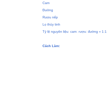
Cam
Đường
Rượu nếp
Lọ thủy tinh
Tỷ lệ nguyên liệu: cam: rượu: đường = 1:1
Cách Làm: