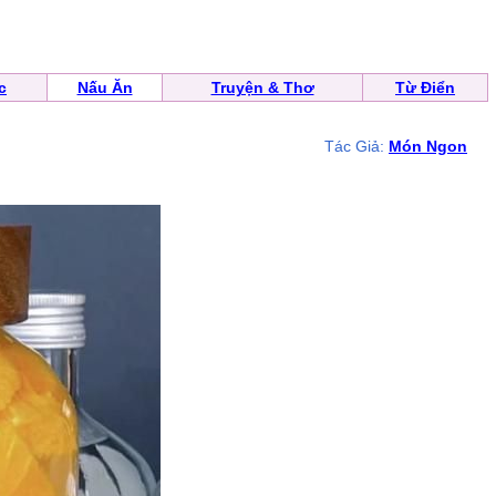
c
Nấu Ăn
Truyện & Thơ
Từ Điển
Tác Giả:
Món Ngon