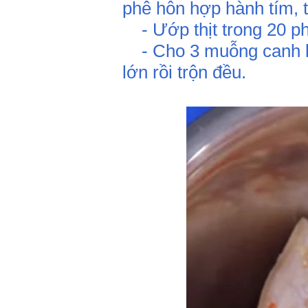
phê hỗn hợp hành tím, t
- Ướp thịt trong 20 ph
- Cho 3 muỗng canh bộ
lớn rồi trộn đều.