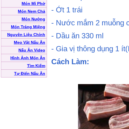
Món Mì Phở
- Ớt 1 trái
Món Nem Chả
Món Nướng
- Nước mắm 2 muỗng 
Món Tráng Miệng
- Dầu ăn 330 ml
Nguyên Liệu Chính
Mẹo Vặt Nấu Ăn
- Gia vị thông dụng 1 í
Nấu Ăn Video
Hình Ảnh Món Ăn
Cách Làm:
Tìm Kiếm
Tự Điển Nấu Ăn