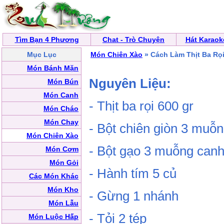
Tìm Bạn 4 Phương
Chat - Trò Chuyện
Hát Karaok
Mục Lục
Món Chiên Xào
» Cách Làm Thịt Ba R
Món Bánh Mặn
Nguyên Liệu:
Món Bún
Món Canh
- Thịt ba rọi 600 gr
Món Cháo
Món Chay
- Bột chiên giòn 3 muỗ
Món Chiên Xào
- Bột gạo 3 muỗng can
Món Cơm
Món Gỏi
- Hành tím 5 củ
Các Món Khác
Món Kho
- Gừng 1 nhánh
Món Lẫu
- Tỏi 2 tép
Món Luộc Hấp