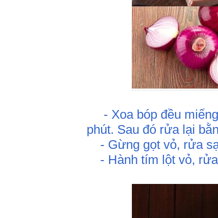
- Xoa bóp đều miếng t
phút. Sau đó rửa lại b
- Gừng gọt vỏ, rửa sạc
- Hành tím lột vỏ, rửa 