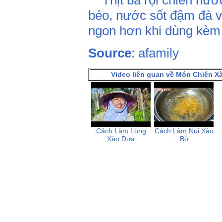
Thịt ba rọi chiên nướ
béo, nước sốt đậm đà 
ngon hơn khi dùng kèm 
Source
: afamily
Video liên quan về Món Chiên 
Cách Làm Lòng
Cách Làm Nui Xào
Xào Dưa
Bò