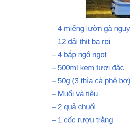
– 4 miếng lườn gà ngu
– 12 dải thịt ba rọi
– 4 bắp ngô ngọt
– 500ml kem tươi đặc
– 50g (3 thìa cà phê bơ
– Muối và tiêu
– 2 quả chuối
– 1 cốc rượu trắng