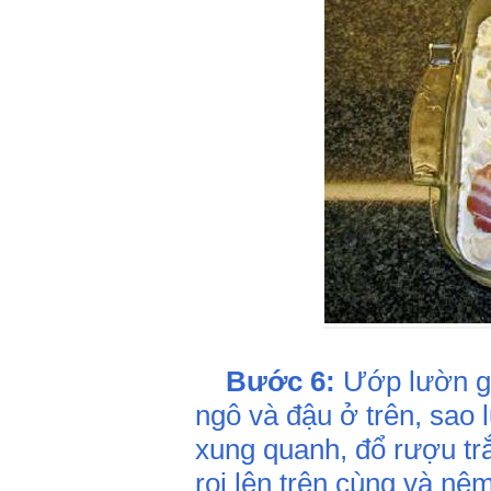
Bước 6:
Ướp lườn gà
ngô và đậu ở trên, sao 
xung quanh, đổ rượu trắ
rọi lên trên cùng và nê