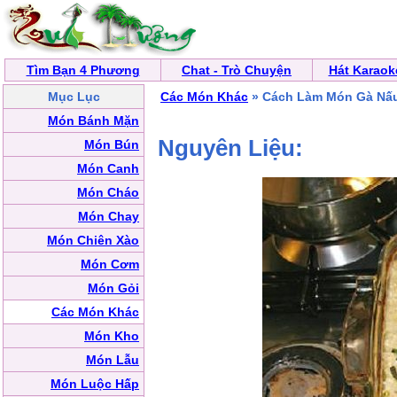
Tìm Bạn 4 Phương
Chat - Trò Chuyện
Hát Karaok
Mục Lục
Các Món Khác
» Cách Làm Món Gà Nấ
Món Bánh Mặn
Nguyên Liệu:
Món Bún
Món Canh
Món Cháo
Món Chay
Món Chiên Xào
Món Cơm
Món Gỏi
Các Món Khác
Món Kho
Món Lẫu
Món Luộc Hấp