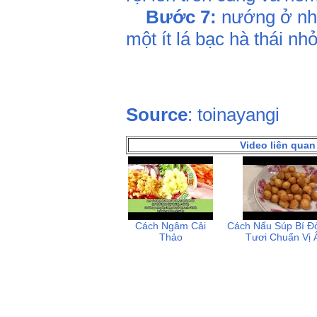
Bước 7:
nướng ở nhi
một ít lá bạc hà thái nh
Source
: toinayangi
Video liên qua
Cách Ngâm Cải
Cách Nấu Súp Bí Đ
Thảo
Tươi Chuẩn Vị 