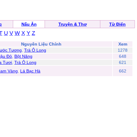
c
Nấu Ăn
Truyện & Thơ
Từ Điển
T
U
V
W
X
Y
Z
Nguyên Liệu Chính
Xem
ước Tương
,
Trà Ô Long
1278
ậu Đỏ
,
Bột Năng
648
a Tươi
,
Trà Ô Long
621
am Vàng
,
Lá Bạc Hà
662