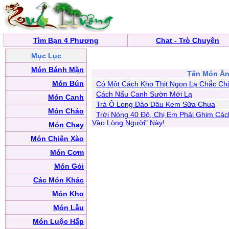
Tìm Bạn 4 Phương
Chat - Trò Chuyện
Mục Lục
Món Bánh Mặn
Tên Món Ă
Món Bún
Có Một Cách Kho Thịt Ngon Lạ Chắc Ch
Cách Nấu Canh Sườn Mới Lạ
Món Canh
Trà Ô Long Đào Dâu Kem Sữa Chua
Món Cháo
Trời Nóng 40 Độ, Chị Em Phải Ghim Các
Vào Lòng Người" Này!
Món Chay
Món Chiên Xào
Món Cơm
Món Gỏi
Các Món Khác
Món Kho
Món Lẫu
Món Luộc Hấp