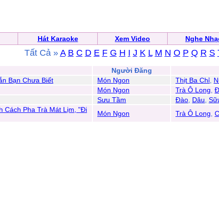
Hát Karaoke
Xem Video
Nghe Nhạ
Tất Cả »
A
B
C
D
E
F
G
H
I
J
K
L
M
N
O
P
Q
R
S
n
Người Đăng
ắn Bạn Chưa Biết
Món Ngon
Thịt Ba Chỉ
,
N
Món Ngon
Trà Ô Long
,
Đ
Sưu Tầm
Đào
,
Dâu
,
Sữ
h Cách Pha Trà Mát Lịm, "Đi
Món Ngon
Trà Ô Long
,
C