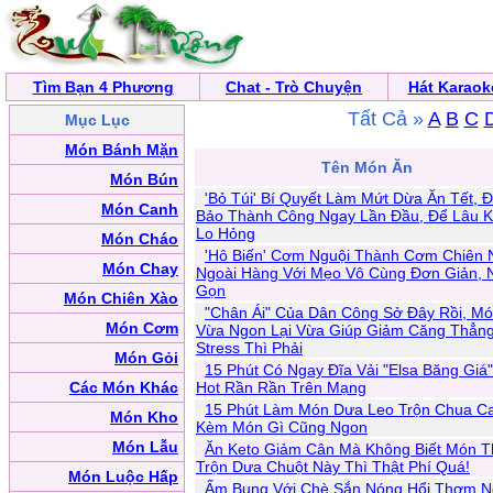
Tìm Bạn 4 Phương
Chat - Trò Chuyện
Hát Karaok
Tất Cả »
A
B
C
Mục Lục
Món Bánh Mặn
Tên Món Ăn
Món Bún
'Bỏ Túi' Bí Quyết Làm Mứt Dừa Ăn Tết, 
Món Canh
Bảo Thành Công Ngay Lần Đầu, Để Lâu 
Lo Hỏng
Món Cháo
'Hô Biến' Cơm Nguội Thành Cơm Chiên
Món Chay
Ngoài Hàng Với Mẹo Vô Cùng Đơn Giản, 
Gọn
Món Chiên Xào
"Chân Ái" Của Dân Công Sở Đây Rồi, M
Món Cơm
Vừa Ngon Lại Vừa Giúp Giảm Căng Thẳng
Stress Thì Phải
Món Gỏi
15 Phút Có Ngay Đĩa Vải "Elsa Băng Giá
Các Món Khác
Hot Rần Rần Trên Mạng
15 Phút Làm Món Dưa Leo Trộn Chua C
Món Kho
Kèm Món Gì Cũng Ngon
Món Lẫu
Ăn Keto Giảm Cân Mà Không Biết Món Th
Trộn Dưa Chuột Này Thì Thật Phí Quá!
Món Luộc Hấp
Ấm Bụng Với Chè Sắn Nóng Hổi Thơm 