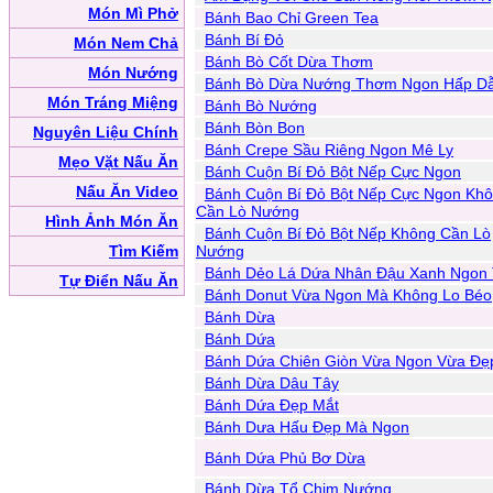
Món Mì Phở
Bánh Bao Chỉ Green Tea
Bánh Bí Đỏ
Món Nem Chả
Bánh Bò Cốt Dừa Thơm
Món Nướng
Bánh Bò Dừa Nướng Thơm Ngon Hấp D
Món Tráng Miệng
Bánh Bò Nướng
Bánh Bòn Bon
Nguyên Liệu Chính
Bánh Crepe Sầu Riêng Ngon Mê Ly
Mẹo Vặt Nấu Ăn
Bánh Cuộn Bí Đỏ Bột Nếp Cực Ngon
Nấu Ăn Video
Bánh Cuộn Bí Đỏ Bột Nếp Cực Ngon Kh
Cần Lò Nướng
Hình Ảnh Món Ăn
Bánh Cuộn Bí Đỏ Bột Nếp Không Cần Lò
Tìm Kiếm
Nướng
Bánh Dẻo Lá Dứa Nhân Đậu Xanh Ngon 
Tự Điển Nấu Ăn
Bánh Donut Vừa Ngon Mà Không Lo Béo
Bánh Dừa
Bánh Dứa
Bánh Dứa Chiên Giòn Vừa Ngon Vừa Đẹ
Bánh Dừa Dâu Tây
Bánh Dứa Đẹp Mắt
Bánh Dưa Hấu Đẹp Mà Ngon
Bánh Dứa Phủ Bơ Dừa
Bánh Dừa Tổ Chim Nướng