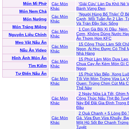
Món Mì Phở
Các Món
'Giải Cứu' Làn Da Khô Nẻ 
Khác
Bánh Vừng Đen
Món Nem Chả
'Người Hùng Bổ Thận' Ở B
Các Món
Cạnh, Mỗi Tuần Ăn 2 Lần, T
Món Nướng
Khác
Và Tràn Đầy Sức Sống
Món Tráng Miệng
1 Con Gà Bôi Xì Dầu, Ném 
Các Món
Cơm, Không Dùng Nước Hay
Nguyên Liệu Chính
Khác
Ăn Thơm Hơn KFC
Mẹo Vặt Nấu Ăn
15 Công Thức Làm Sốt Ch
Các Món
Ngon, Ai Học Được Có Thể 
Nấu Ăn Video
Khác
Nhà Hàng
Hình Ảnh Món Ăn
15 Phút Làm Món Dưa Leo
Các Món
Chua Cay Ăn Kèm Món Gì 
Tìm Kiếm
Khác
Ngon
Tự Điển Nấu Ăn
15 Phút Vào Bếp, Xong Lu
Các Món
Tối Với Món Trứng Vừa Lạ 
Khác
Quen: Trứng Chim Cút Mà C
Thế Này
2 Ngày Nữa Là Tết, Ghim 
Các Món
Công Thức Nấu Thịt Bò Tuy
Khác
Này Để Đãi Gia Đình Trong 
Đầu
2 Quả Chanh + 5 Lòng Đỏ 
Các Món
Gà. Vừa Đun Vừa Khuấy, Bạ
Khác
Một Hũ Sốt Bơ Chanh Trứng
Tuyệt