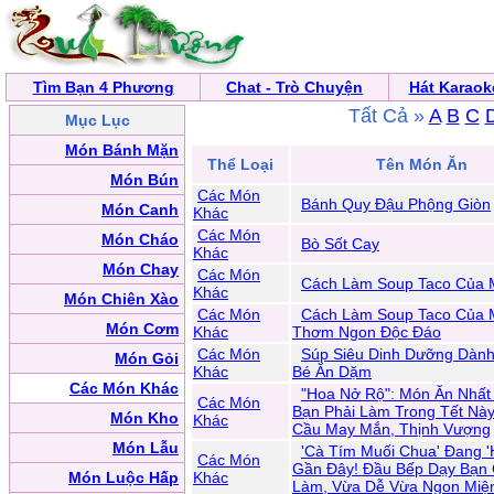
Tìm Bạn 4 Phương
Chat - Trò Chuyện
Hát Karaok
Tất Cả »
A
B
C
Mục Lục
Món Bánh Mặn
Thể Loại
Tên Món Ăn
Món Bún
Các Món
Bánh Quy Đậu Phộng Giòn
Món Canh
Khác
Các Món
Món Cháo
Bò Sốt Cay
Khác
Món Chay
Các Món
Cách Làm Soup Taco Của 
Khác
Món Chiên Xào
Các Món
Cách Làm Soup Taco Của 
Món Cơm
Khác
Thơm Ngon Độc Đáo
Các Món
Súp Siêu Dinh Dưỡng Dàn
Món Gỏi
Khác
Bé Ăn Dặm
Các Món Khác
"Hoa Nở Rộ": Món Ăn Nhất
Các Món
Bạn Phải Làm Trong Tết Nà
Món Kho
Khác
Cầu May Mắn, Thịnh Vượng
Món Lẫu
'Cà Tím Muối Chua' Đang '
Các Món
Gần Đây! Đầu Bếp Dạy Bạn
Món Luộc Hấp
Khác
Làm, Vừa Dễ Vừa Ngon Miệ