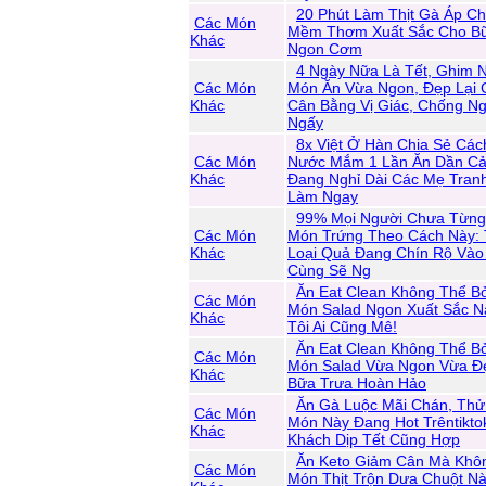
20 Phút Làm Thịt Gà Áp C
Các Món
Mềm Thơm Xuất Sắc Cho Bữ
Khác
Ngon Cơm
4 Ngày Nữa Là Tết, Ghim 
Các Món
Món Ăn Vừa Ngon, Đẹp Lại 
Khác
Cân Bằng Vị Giác, Chống N
Ngấy
8x Việt Ở Hàn Chia Sẻ Cá
Các Món
Nước Mắm 1 Lần Ăn Dần C
Khác
Đang Nghỉ Dài Các Mẹ Tran
Làm Ngay
99% Mọi Người Chưa Từn
Các Món
Món Trứng Theo Cách Này:
Khác
Loại Quả Đang Chín Rộ Vào
Cùng Sẽ Ng
Ăn Eat Clean Không Thể B
Các Món
Món Salad Ngon Xuất Sắc N
Khác
Tôi Ai Cũng Mê!
Ăn Eat Clean Không Thể B
Các Món
Món Salad Vừa Ngon Vừa Đ
Khác
Bữa Trưa Hoàn Hảo
Ăn Gà Luộc Mãi Chán, Th
Các Món
Món Này Đang Hot Trêntiktok
Khác
Khách Dịp Tết Cũng Hợp
Ăn Keto Giảm Cân Mà Khôn
Các Món
Món Thịt Trộn Dưa Chuột Nà