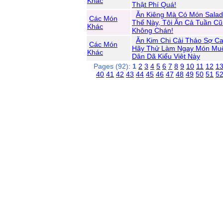
Khác
Thật Phí Quá!
Ăn Kiêng Mà Có Món Sala
Các Món
Thế Này, Tôi Ăn Cả Tuần C
Khác
Không Chán!
Ăn Kim Chi Cải Thảo Sợ C
Các Món
Hãy Thử Làm Ngay Món Mu
Khác
Dân Dã Kiểu Việt Này
Pages (92):
1
2
3
4
5
6
7
8
9
10
11
12
1
40
41
42
43
44
45
46
47
48
49
50
51
5