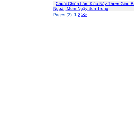
Chuối Chiên Làm Kiểu Này Thơm Giòn B
Ngoài, Mềm Ngậy Bên Trong
1
2
>>
Pages (2):