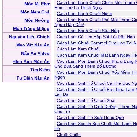
Cách Làm Bánh Chuối Chiên Mới Toanh 
Món Mì Phở
Rụm Thử Là Thích Ngay
Món Nem Chả
Cách Làm Bánh Chuối Ngon
Cách Làm Bánh Chuối Phô Mai Thơm Gi
Món Nướng
Ngon Hấp Dẫn!
Món Tráng Miệng
Cách Làm Bánh Chuối Sữa Hấp
Nguyên Liệu Chính
Cách Làm Cà Tím Hấp Sốt Tỏi Dầu Hào
Cách Làm Chuối Caramel Cực Hay Tại 
Mẹo Vặt Nấu Ăn
Cách Làm Kem Chuối
Nấu Ăn Video
Cách Làm Kem Chuối Mát Lạnh Ngày Hè
Cách Làm Món Bánh Chuối Khoai Lang 
Hình Ảnh Món Ăn
Cho Bữa Sáng Thêm Bổ Dưỡng
Tìm Kiếm
Cách Làm Món Bánh Chuối Xốp Mềm T
Ngon
Tự Điển Nấu Ăn
Cách Làm Sinh Tố Chuối Cà Phê Cực N
Cách Làm Sinh Tố Chuối Rau Bina Làm 
Làn Da
Cách Làm Sinh Tố Chuối Xoài
Cách Làm Sinh Tố Dinh Dưỡng Thơm N
Cho Trẻ
Cách Làm Sinh Tố Xoài Húng Quế
Cách Làm Socola Bọc Chuối Mát Lạnh N
Hè
Chuối Chiên