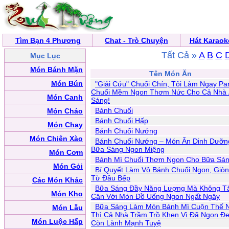
Tìm Bạn 4 Phương
Chat - Trò Chuyện
Hát Karaok
Tất Cả »
A
B
C
Mục Lục
Món Bánh Mặn
Tên Món Ăn
Món Bún
"Giải Cứu" Chuối Chín, Tôi Làm Ngay P
Chuối Mềm Ngon Thơm Nức Cho Cả Nhà
Món Canh
Sáng!
Bánh Chuối
Món Cháo
Bánh Chuối Hấp
Món Chay
Bánh Chuối Nướng
Món Chiên Xào
Bánh Chuối Nướng – Món Ăn Dinh Dưỡn
Bữa Sáng Ngon Miệng
Món Cơm
Bánh Mì Chuối Thơm Ngon Cho Bữa Sá
Món Gỏi
Bí Quyết Làm Vỏ Bánh Chuối Ngon, Giò
Từ Đầu Bếp
Các Món Khác
Bữa Sáng Đầy Năng Lượng Mà Không T
Món Kho
Cân Với Món Đồ Uống Ngon Ngất Ngây
Bữa Sáng Làm Món Bánh Mì Cuộn Thế 
Món Lẫu
Thì Cả Nhà Trầm Trồ Khen Vì Đã Ngon Đẹ
Món Luộc Hấp
Còn Lành Mạnh Tuyệ