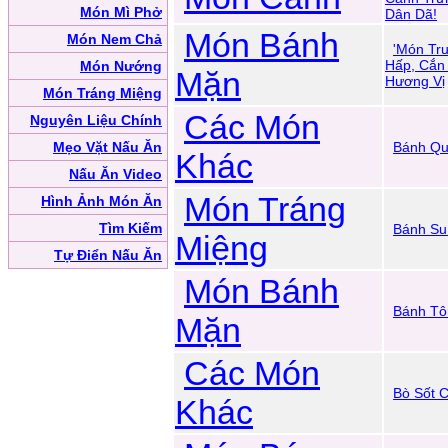
Món Mì Phở
Dân Dã!
Món Bánh
Món Nem Chả
'Món Tr
Hấp, Cắn
Món Nướng
Mặn
Hương Vị
Món Tráng Miệng
Các Món
Nguyên Liệu Chính
Mẹo Vặt Nấu Ăn
Bánh Qu
Khác
Nấu Ăn Video
Món Tráng
Hình Ảnh Món Ăn
Tìm Kiếm
Bánh Su
Miệng
Tự Điển Nấu Ăn
Món Bánh
Bánh Tô
Mặn
Các Món
Bò Sốt 
Khác