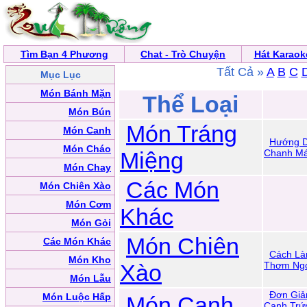
Tìm Bạn 4 Phương
Chat - Trò Chuyện
Hát Karaok
Tất Cả »
A
B
C
Mục Lục
Món Bánh Mặn
Thể Loại
Món Bún
Món Tráng
Món Canh
Hướng D
Món Cháo
Miệng
Chanh Má
Món Chay
Các Món
Món Chiên Xào
Món Cơm
Khác
Món Gỏi
Món Chiên
Các Món Khác
Cách Là
Món Kho
Xào
Thơm Ng
Món Lẫu
Đơn Giả
Món Luộc Hấp
Món Canh
Canh Trứ