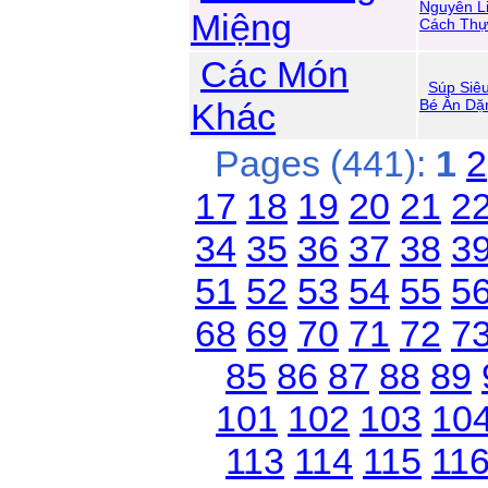
Nguyên L
Miệng
Cách Thự
Các Món
Súp Siê
Khác
Bé Ăn D
Pages (441):
1
2
17
18
19
20
21
2
34
35
36
37
38
3
51
52
53
54
55
5
68
69
70
71
72
7
85
86
87
88
89
101
102
103
10
113
114
115
11