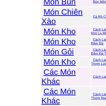
Món Bún
Bún Măn
Món Chiên
Cá Rô C
Xào
Món Kho
Cách Là
Khô Lạ M
Món Kho
Cách Là
Đậm Đà
Món Gỏi
Cách Là
Đậm Đà 
Món Kho
Cách Là
Thơm Lừ
Các Món
Cách Là
Khác
Các Món
Cách Là
Khác
Thơm Ng