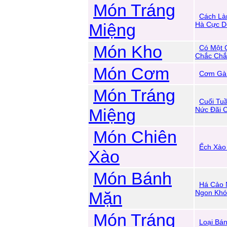
Món Tráng
Cách Là
Miệng
Hà Cực D
Món Kho
Có Một 
Chắc Chắ
Món Cơm
Cơm Gà
Món Tráng
Cuối Tu
Miệng
Nức Đãi 
Món Chiên
Ếch Xào
Xào
Món Bánh
Há Cảo 
Mặn
Ngon Kh
Món Tráng
Loại Bá