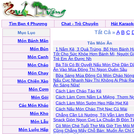
Tìm Bạn 4 Phương
Chat - Trò Chuyện
Hát Karaok
Tất Cả »
A
B
C
Mục Lục
Món Bánh Mặn
Tên Món Ăn
Món Bún
1 Nắm Kê, 3 Quả Trứng, Bổ Hơn Bánh H
Tốt Cho Sức Khỏe Hơn Bánh Mì, Người G
Món Canh
Trẻ Em Ăn Được Nh
Bà Tôi Có Bí Quyết Nấu Món Chè Dân D
Món Cháo
Ăn Vào Mùa Đông Thì Ngon Quên Sầu
Món Chay
Bữa Sáng Mùa Đông Có Món Cháo Nóng
Nấu Cực Nhanh Này Thì Không Ai Phải Ra
Món Chiên Xào
Ăn Sáng Nữa!
Món Cơm
Cách Làm Cháo Táo Kê
Cách Làm Cơm Nắm Lạ Miệng, Thơm N
Món Gỏi
Cách Làm Món Sườn Heo Hấp Hạt Kê
Các Món Khác
Cách Nấu Món Cháo Thịt Nạc Củ Mài
Món Kho
Chẳng Cần Lò Nướng, Tôi Vẫn Làm Đượ
Snack Giòn Ngon Cực Lạ Chuẩn Bị Đón T
Món Lẫu
Có Món Chè Tuổi Thơ Mà Giờ Tìm Mỏi M
Món Luộc Hấp
Cũng Chẳng Mấy Chỗ Bán: Muốn Ăn Chỉ 