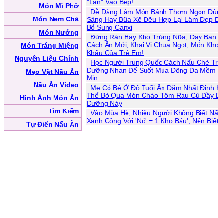
"Lăn" Vào Bếp!
Món Mì Phở
Dễ Dàng Làm Món Bánh Thơm Ngon Dù
Món Nem Chả
Sáng Hay Bữa Xế Đều Hợp Lại Làm Đẹp 
Bổ Sung Canxi
Món Nướng
Đừng Rán Hay Kho Trứng Nữa, Dạy Bạn
Cách Ăn Mới, Khai Vị Chua Ngọt, Món Kho
Món Tráng Miệng
Khẩu Của Trẻ Em!
Nguyên Liệu Chính
Học Người Trung Quốc Cách Nấu Chè Tr
Dưỡng Nhan Để Suốt Mùa Đông Da Mềm
Mẹo Vặt Nấu Ăn
Mịn
Nấu Ăn Video
Mẹ Có Bé Ở Độ Tuổi Ăn Dặm Nhất Định
Thể Bỏ Qua Món Cháo Tôm Rau Củ Đầy 
Hình Ảnh Món Ăn
Dưỡng Này
Tìm Kiếm
Vào Mùa Hè, Nhiều Người Không Biết Nấ
Xanh Cộng Với 'Nó' = 1 Kho Báu', Nên Biế
Tự Điển Nấu Ăn