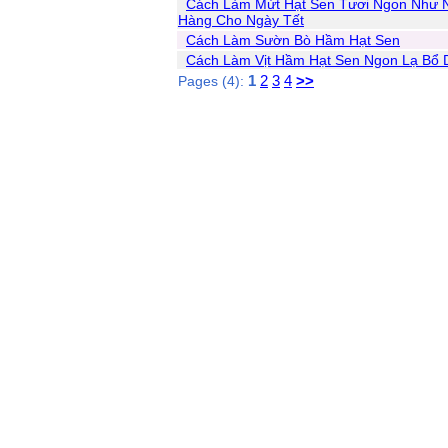
Cách Làm Mứt Hạt Sen Tươi Ngon Như 
Hàng Cho Ngày Tết
Cách Làm Sườn Bò Hầm Hạt Sen
Cách Làm Vịt Hầm Hạt Sen Ngon Lạ Bổ
1
2
3
4
>>
Pages (4):