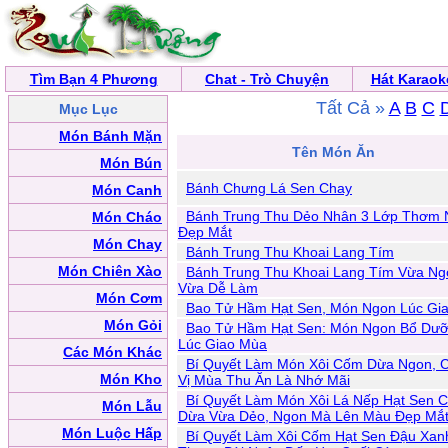
Tìm Bạn 4 Phương
Chat - Trò Chuyện
Hát Karaok
Tất Cả »
A
B
C
Mục Lục
Món Bánh Mặn
Tên Món Ăn
Món Bún
Bánh Chưng Lá Sen Chay
Món Canh
Bánh Trung Thu Dẻo Nhân 3 Lớp Thơm
Món Cháo
Đẹp Mắt
Món Chay
Bánh Trung Thu Khoai Lang Tím
Món Chiên Xào
Bánh Trung Thu Khoai Lang Tím Vừa Ng
Vừa Dễ Làm
Món Cơm
Bao Tử Hầm Hạt Sen, Món Ngon Lúc Gi
Món Gỏi
Bao Tử Hầm Hạt Sen: Món Ngon Bổ Dư
Lúc Giao Mùa
Các Món Khác
Bí Quyết Làm Món Xôi Cốm Dừa Ngon, 
Món Kho
Vị Mùa Thu Ăn Là Nhớ Mãi
Bí Quyết Làm Món Xôi Lá Nếp Hạt Sen C
Món Lẫu
Dừa Vừa Dẻo, Ngon Mà Lên Màu Đẹp Mắ
Món Luộc Hấp
Bí Quyết Làm Xôi Cốm Hạt Sen Đậu Xan