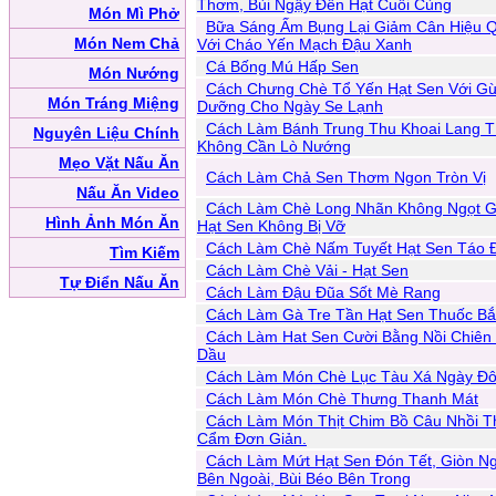
Thơm, Bùi Ngậy Đến Hạt Cuối Cùng
Món Mì Phở
Bữa Sáng Ấm Bụng Lại Giảm Cân Hiệu 
Món Nem Chả
Với Cháo Yến Mạch Đậu Xanh
Cá Bống Mú Hấp Sen
Món Nướng
Cách Chưng Chè Tổ Yến Hạt Sen Với G
Món Tráng Miệng
Dưỡng Cho Ngày Se Lạnh
Cách Làm Bánh Trung Thu Khoai Lang 
Nguyên Liệu Chính
Không Cần Lò Nướng
Mẹo Vặt Nấu Ăn
Cách Làm Chả Sen Thơm Ngon Tròn Vị
Nấu Ăn Video
Cách Làm Chè Long Nhãn Không Ngọt G
Hình Ảnh Món Ăn
Hạt Sen Không Bị Vỡ
Cách Làm Chè Nấm Tuyết Hạt Sen Táo 
Tìm Kiếm
Cách Làm Chè Vải - Hạt Sen
Tự Điển Nấu Ăn
Cách Làm Đậu Đũa Sốt Mè Rang
Cách Làm Gà Tre Tần Hạt Sen Thuốc Bắ
Cách Làm Hat Sen Cười Bằng Nồi Chiên
Dầu
Cách Làm Món Chè Lục Tàu Xá Ngày Đ
Cách Làm Món Chè Thưng Thanh Mát
Cách Làm Món Thịt Chim Bồ Câu Nhồi T
Cẩm Đơn Giản.
Cách Làm Mứt Hạt Sen Đón Tết, Giòn Ng
Bên Ngoài, Bùi Béo Bên Trong