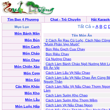
Tìm Bạn 4 Phương
Chat - Trò Chuyện
Hát Karaok
Tất Cả »
A
B
C
Mục Lục
Món Bánh Mặn
Tên Món Ăn
Món Bún
2 Cách Ăn Rau Củ Luộc, Cách Nào Cũn
"Mười Phân Vẹn Mười"
Món Canh
Bún Rêu Gạch Cua Chay
Món Cháo
Bún Riêu Chay
Cá Nướng Chao
Món Chay
Cách Làm Bánh Cháo Ngô Nướng Mới L
Món Chiên Xào
Đồ Ăn Vặt
Cách Làm Lẩu Vịt Nấu Chao
Món Cơm
Cách Làm Lẩu Vịt Nấu Chao Ấm Cúng B
Món Gỏi
Người Thân
Các Món Khác
Cách Làm Nấu Vịt Nấu Chao Thơm Ngo
Làm
Món Kho
Cách Làm Sườn Kho Chao
Món Lẫu
Cách Làm Sườn Kho Thơm Mềm
Cách Làm Vịt Nấu Chao Ngon
Món Luộc Hấp