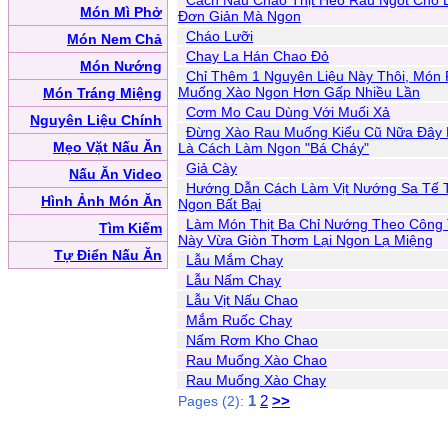
Cách Nấu Cháo Thịt Heo Rau Ngót Cho 
Món Mì Phở
Đơn Giản Mà Ngon
Cháo Lưỡi
Món Nem Chả
Chay La Hán Chao Đỏ
Món Nướng
Chỉ Thêm 1 Nguyên Liệu Này Thôi, Món
Muống Xào Ngon Hơn Gấp Nhiều Lần
Món Tráng Miệng
Cơm Mo Cau Dùng Với Muối Xả
Nguyên Liệu Chính
Đừng Xào Rau Muống Kiểu Cũ Nữa Đây 
Mẹo Vặt Nấu Ăn
Là Cách Làm Ngon "Bá Cháy"
Giả Cày
Nấu Ăn Video
Hướng Dẫn Cách Làm Vịt Nướng Sa Tế
Hình Ảnh Món Ăn
Ngon Bất Bại
Làm Món Thịt Ba Chỉ Nướng Theo Công
Tìm Kiếm
Này Vừa Giòn Thơm Lại Ngon Lạ Miệng
Tự Điển Nấu Ăn
Lẫu Mắm Chay
Lẫu Nấm Chay
Lẫu Vịt Nấu Chao
Mắm Ruốc Chay
Nấm Rơm Kho Chao
Rau Muống Xào Chao
Rau Muống Xào Chay
1
2
>>
Pages (2):